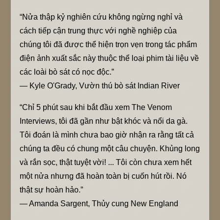
“Nửa thập kỷ nghiên cứu không ngừng nghỉ và
cách tiếp cận trung thực với nghề nghiệp của
chúng tôi đã được thể hiện trọn vẹn trong tác phẩm
điện ảnh xuất sắc này thuộc thể loại phim tài liệu về
các loài bò sát có nọc độc.”
— Kyle O'Grady, Vườn thú bò sát Indian River
“Chỉ 5 phút sau khi bắt đầu xem The Venom
Interviews, tôi đã gần như bật khóc và nổi da gà.
Tôi đoán là mình chưa bao giờ nhận ra rằng tất cả
chúng ta đều có chung một câu chuyện. Khủng long
và rắn sọc, thật tuyệt vời! ... Tôi còn chưa xem hết
một nửa nhưng đã hoàn toàn bị cuốn hút rồi. Nó
thật sự hoàn hảo.”
— Amanda Sargent, Thủy cung New England