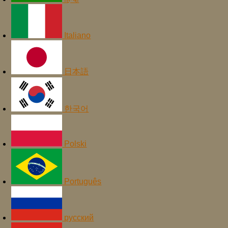
Italiano
日本語
한국어
Polski
Português
русский