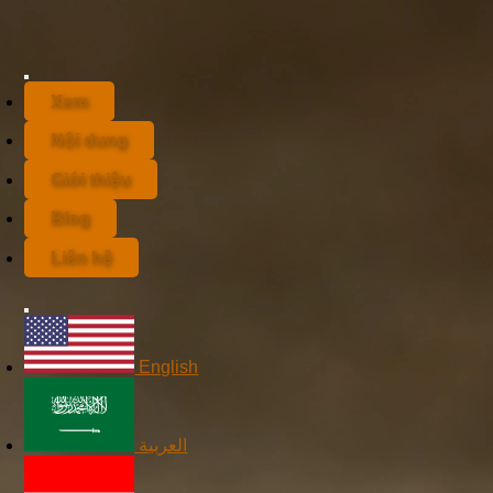
Xem
Nội dung
Giới thiệu
Blog
Liên hệ
English
العربية