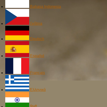
Bahasa Indonesia
čeština
Deutsch
Español
Français
Ελληνικά
हिन्दी