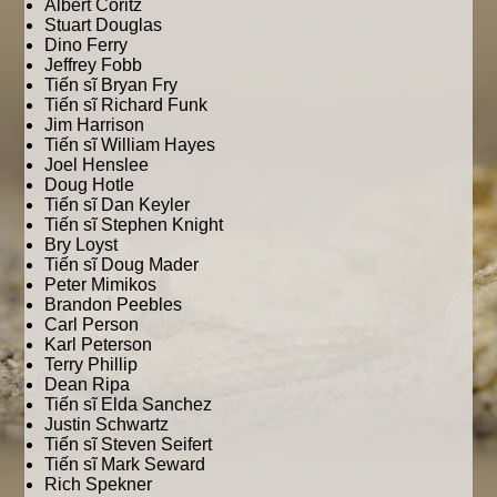
Albert Coritz
Stuart Douglas
Dino Ferry
Jeffrey Fobb
Tiến sĩ Bryan Fry
Tiến sĩ Richard Funk
Jim Harrison
Tiến sĩ William Hayes
Joel Henslee
Doug Hotle
Tiến sĩ Dan Keyler
Tiến sĩ Stephen Knight
Bry Loyst
Tiến sĩ Doug Mader
Peter Mimikos
Brandon Peebles
Carl Person
Karl Peterson
Terry Phillip
Dean Ripa
Tiến sĩ Elda Sanchez
Justin Schwartz
Tiến sĩ Steven Seifert
Tiến sĩ Mark Seward
Rich Spekner